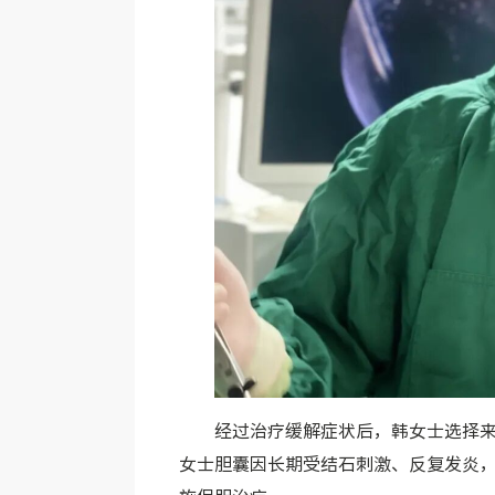
经过治疗缓解症状后，韩女士选择
女士胆囊因长期受结石刺激、反复发炎