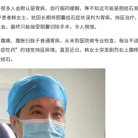
，很多人会默认是胃病，自行服药缓解，殊不知这可能是胆结石
岁患者韩女士，就因长期将胆囊结石症状误判为胃病，拖延治疗
机会，最终只能接受胆囊切除手术，令人惋惜。
的腹痛、腹胀归咎于普通胃病，从未到医院做专业检查，每当不
对症吃药”的错觉拖延病情。直至近日，韩女士突发剧烈右上腹
囊结石。