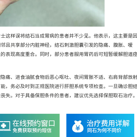
女士这样误将结石当成胃病的患者并不少见。他表示，这主要是
相邻且共享部分内脏神经，结石刺激胆囊引发的隐痛、腹胀、嗳
良的表现高度重合。同时，部分患者服用胃药后可短暂缓解胆道
腹隐痛、进食油腻食物后恶心呕吐、夜间胃胀不适、右肩背部放
可能，务必及时到正规医院进行肝胆系统专项检查。一旦确诊胆
能丧失。对于具备保胆条件的患者，建议优先选择保胆取石治疗