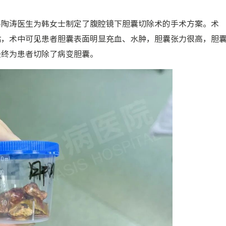
科陶涛医生为韩女士制定了腹腔镜下胆囊切除术的手术方案。术
估，术中可见患者胆囊表面明显充血、水肿，胆囊张力很高，胆
最终为患者切除了病变胆囊。