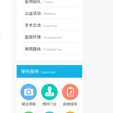
医师团队
/ Team
发
公益活动
/ Welfare
，
学术交流
/ Learning
适
医院环境
/ Environment
疼
来院路线
/ Hospital line
便民服务
/ services
就诊须知
预约门诊
自助挂号