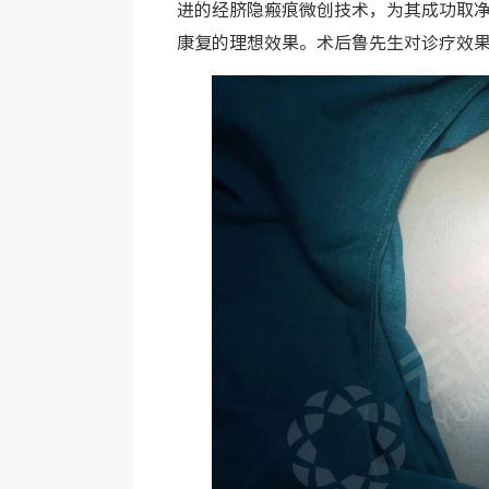
进的经脐隐瘢痕微创技术，为其成功取
康复
的理想效果。术后鲁先生对诊疗效