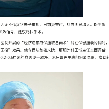
，因无不适症状未予重视。日前复查时，息肉明显增大。医生警
风险信号，建议尽快手术。
病医院开展的
“经脐隐瘢痕保胆取息肉术”
能在保留胆囊的同时
“无痕”效果。他专程从楚雄来院，肝胆外科王恺主任全面评估
.2-0.6厘米的息肉逐一取净。术后鲁先生腹部瘢痕隐形，痛感