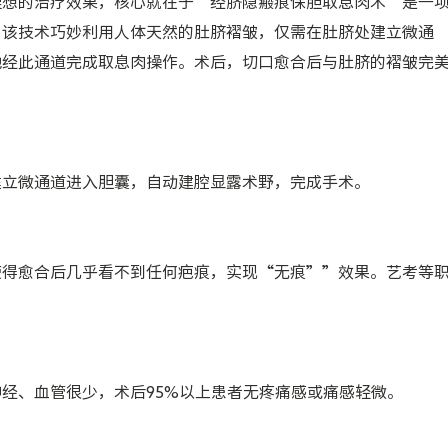
理想的治疗效果，核心就在于
“经脐隐瘢痕保胆取息肉术”
是一
。该技术巧妙利用人体天然的肚脐褶皱，仅需在肚脐处建立微通
地经此通道完成取息肉操作。术后，切口愈合后与肚脐的褶皱完
建立微通道进入胆囊，自动建腔显露术野，完成手术。
使得愈合后几乎看不到任何疤痕，实现“无痕””效果。艺考等
经、血管很少，术后95%以上患者无疼痛感或痛感轻微。