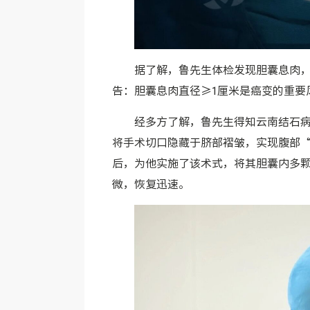
据了解，鲁先生体检发现胆囊息肉
告：
胆囊息肉直径≥1厘米是癌变的重要
经多方了解，鲁先生得知云南结石
将手术切口隐藏于脐部褶皱，实现腹部
后，为他实施了该术式，将其胆囊内多颗0
微，恢复迅速。