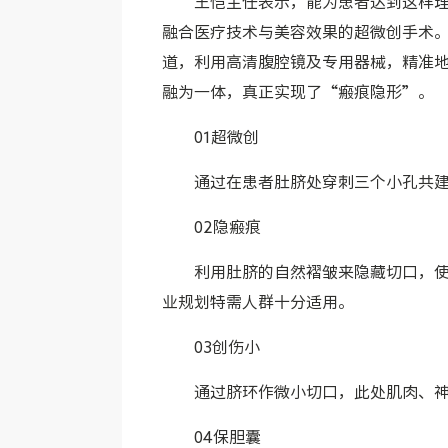
王恺主任表示，能为患者达到这样
融合医疗技术与美容效果的超微创手术
道，利用高清腹腔镜及专用器械，精准
融为一体，真正实现了
“瘢痕隐形”。
01超微创
通过在患者肚脐处穿刺三个小孔共
02隐瘢痕
利用肚脐的自然褶皱来隐藏切口，
业规划特需人群十分适用。
03创伤小
通过脐环作微小切口，此处肌肉、神
04保胆囊