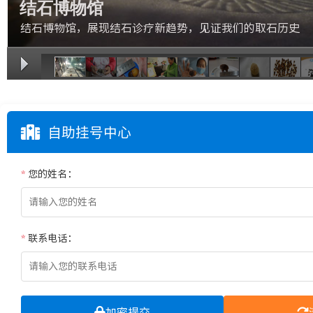
结石博物馆
结石博物馆，展现结石诊疗新趋势，见证我们的取石历史
1/11
自助挂号中心
*
您的姓名：
*
联系电话：
加密提交