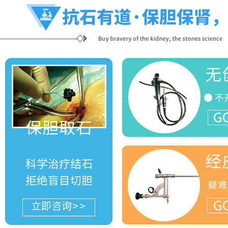
无
● 不
G
保胆取石
经
科学治疗结石
拒绝盲目切胆
疑难
G
立即咨询>>