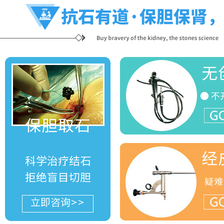
无
● 不
G
保胆取石
经
科学治疗结石
拒绝盲目切胆
疑难
G
立即咨询>>