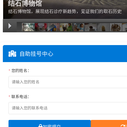
结石博物馆
结石博物馆，展现结石诊疗新趋势，见证我们的取石历史
1/11
自助挂号中心
*
您的姓名：
*
联系电话：
加密提交