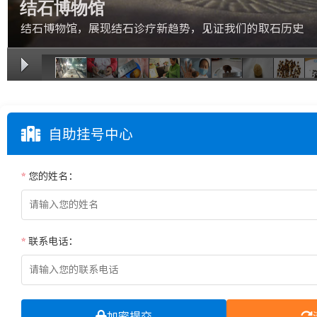
结石博物馆
结石博物馆，展现结石诊疗新趋势，见证我们的取石历史
1/11
自助挂号中心
*
您的姓名：
*
联系电话：
加密提交