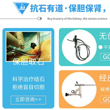
无
● 不
G
保胆取石
经
科学治疗结石
拒绝盲目切胆
疑难
G
立即咨询>>